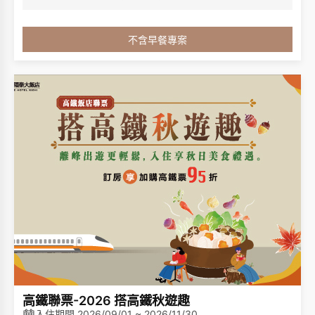
優惠。
專案內容:
1. 依房型含不含早餐
不含早餐專案
2. 客房內僅提供毛巾、洗髮乳、沐浴乳，不再提供其他一次性備品(例
如:梳子、牙刷、牙膏、浴帽、棉花棒、刮鬍刀等等)，請貴賓自行攜
帶一次性備品，一起為永續環保盡一份心力。
3. 住宿期間免費停車(每房一台車)
4. 週日~週四入住享標準客房升等豪華客房(每日限量五間)。
5. 贈送 $300 住宿抵用券 乙張 (續住不累計)
高鐵聯票-2026 搭高鐵秋遊趣
入住期間 2026/09/01 ~ 2026/11/30