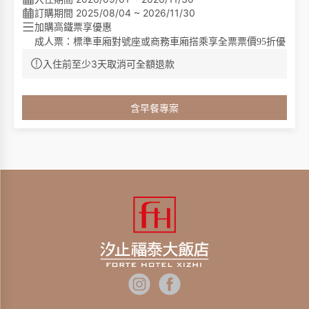
訂購期間 2025/08/04 ~ 2026/11/30
加購高鐵票享優惠
成人票：標準車廂對號座或商務車廂搭乘享全票票價95折優
惠。
入住前至少3天取消可全額退款
優待票：符合敬老、愛心、孩童身分者，享全額票價之5折
專案內容:
優惠。
1. 依房型含翌日成人早餐
含早餐專案
2. 客房內僅提供毛巾、洗髮乳、沐浴乳，不再提供其他一次
性備品(例如:梳子、牙刷、牙膏、浴帽、棉花棒、刮鬍刀等
6. 住宿期間至1F The Café 或3F 福滿樓小吃區用餐享9折
等)，請貴賓自行攜帶一次性備品，一起為永續環保盡一份
優惠
心力。
3. 住宿期間免費停車(每房一台車)
4. 贈送迎賓兌換券 (續住不累計)。
5. 週日~週四入住享標準客房升等豪華客房(每日限量五
間)。