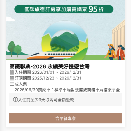
高鐵聯票-2026 永續美好慢遊台灣
入住期間 2026/01/01 ~ 2026/12/31
訂購期間 2025/12/23 ~ 2026/12/31
成人票：
2026/06/30前乘車：標準車廂對號座或商務車廂搭乘享全
票票價平日(週一~週四)78折、假日(週五~週日及高鐵疏運
入住前至少3天取消可全額退款
期)85折。
2026/07/01起乘車：標準車廂對號座或商務車廂搭乘享全
專案內容:
票票價95折優惠。
1. 依房型含翌日成人早餐
含早餐專案
優待票：符合敬老、愛心、孩童身分者，享全額票價之5折
2. 客房內僅提供毛巾、洗髮乳、沐浴乳，不再提供其他一次
優惠。
性備品(例如:梳子、牙刷、牙膏、浴帽、棉花棒、刮鬍刀等
等)，請貴賓自行攜帶一次性備品，一起為永續環保盡一份