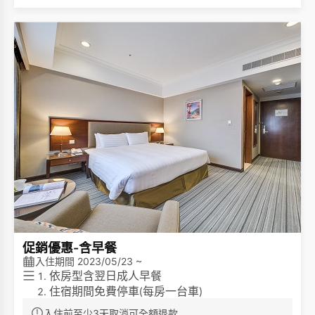
棉花棒、刮鬍刀等等
，請貴賓自行攜帶一次性備
)
品，一起為永續環保盡一份心力。
促銷優惠-含早餐
入住期間 2023/05/23 ~
依房型含翌日成人早餐
住宿期間免費停車
每房一台車
(
)
免費無線網際網路
入住前至少3天取消可全額退款