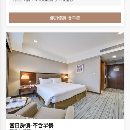
免費咖啡
茶包
/
免費使用健身房
客房內僅提供毛巾、洗髮乳、沐浴乳，不再提供
促銷優惠-含早餐
其他一次性備品
例如
梳子、牙刷、牙膏、浴帽、
(
:
棉花棒、刮鬍刀等等
，請貴賓自行攜帶一次性備
)
品，一起為永續環保盡一份心力。
當日房價-不含早餐