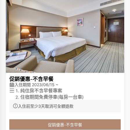
促銷優惠-不含早餐
入住期間 2023/06/15 ~
純住房不含早餐專案
住宿期間免費停車
每房一台車
(
)
免費無線網際網路
入住前至少3天取消可全額退款
免費咖啡
茶包
/
免費使用健身房
客房內僅提供毛巾、洗髮乳、沐浴乳，不再提供
促銷優惠-不含早餐
其他一次性備品
例如
梳子、牙刷、牙膏、浴帽、
(
: