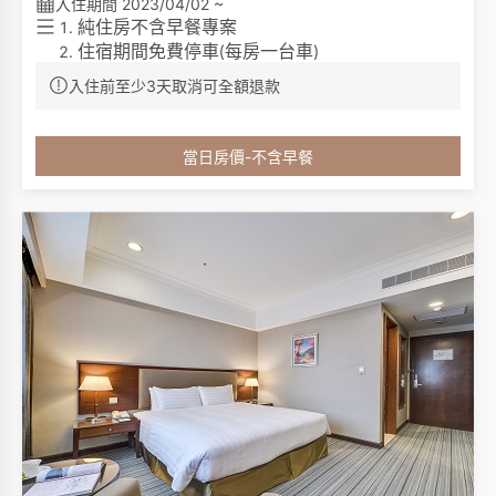
入住期間 2023/04/02 ~
純住房不含早餐專案
住宿期間免費停車
每房一台車
(
)
免費無線網際網路
入住前至少3天取消可全額退款
免費咖啡
茶包
/
免費使用健身房
客房內僅提供毛巾、洗髮乳、沐浴乳，不再提供
當日房價-不含早餐
其他一次性備品
例如
梳子、牙刷、牙膏、浴帽、
(
:
棉花棒、刮鬍刀等等
，請貴賓自行攜帶一次性備
)
品，一起為永續環保盡一份心力。