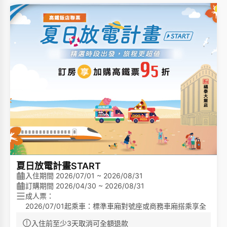
心力。
3. 住宿期間免費停車(每房一台車)
4. 贈送心想事成茶包組乙份(續住不累計)。
5. 週日~週四入住享標準客房升等豪華客房(每日限量五
間)。
夏日放電計畫START
入住期間 2026/07/01 ~ 2026/08/31
訂購期間 2026/04/30 ~ 2026/08/31
成人票：
2026/07/01起乘車：標準車廂對號座或商務車廂搭乘享全
票票價95折優惠。
入住前至少3天取消可全額退款
優待票：符合敬老、愛心、孩童身分者，享全額票價之5折