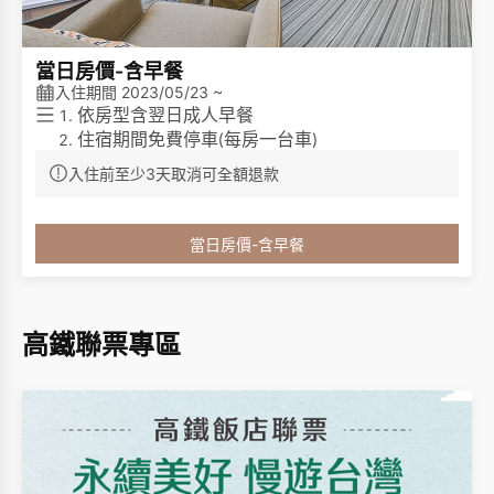
當日房價-含早餐
入住期間 2023/05/23 ~
依房型含翌日成人早餐
住宿期間免費停車
每房一台車
(
)
免費無線網際網路
入住前至少3天取消可全額退款
免費咖啡
茶包
/
免費使用健身房
客房內僅提供毛巾、洗髮乳、沐浴乳，不再提供
當日房價-含早餐
其他一次性備品(例如:梳子、牙刷、牙膏、浴帽、
棉花棒、刮鬍刀等等
，請貴賓自行攜帶一次性備
)
品，一起為永續環保盡一份心力。
高鐵聯票專區