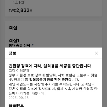
1上下舖
2,832
TWD
건
객실
객실
1
침대 종류 선택
*
1左右對稱鋪
1上下舖
정보
성인
*
－
＋
친환경 정책에 따라, 일회용품 제공을 중단합니다
고객 여러분께,
어린이와 유아
－
＋
정부의 환경 보호 정책에 발맞춰, 저희 호텔은 오늘부터 칫솔,
요구 사항 및 참고 사항
빗, 면도기 등
일회용품 제공을 전면 중단
합니다.
개인 세면도구를 지참해 주시기를 부탁드립니다. 고객님의
깊은 이해와 협조에 감사드리며, 함께 지속 가능한 환경을 만
들어 나가기를 바랍니다.
2025. 09. 18
發票載具