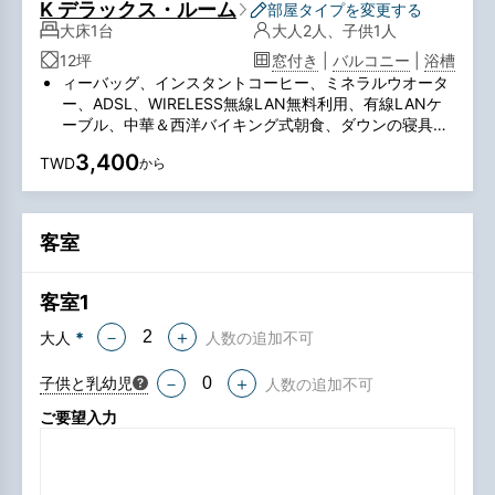
K デラックス・ルーム
部屋タイプを変更する
大床1台
大人2人、子供1人
12坪
窓付き
|
バルコニー
|
浴槽
ィーバッグ、インスタントコーヒー、ミネラルウオータ
ー、ADSL、WIRELESS無線LAN無料利用、有線LANケ
ーブル、中華＆西洋バイキング式朝食、ダウンの寝具、
姿見ラウンジチェア、セーフティボックス、SONYプラ
3,400
TWD
から
ズマテレビ、DVDマイクロコンポーネントシステム目覚
まし時計、直通国際電話、独立大理石地面シャワールー
ム、洗面バス設備、ウォシュレットドライヤー、冷蔵
庫、湯沸ポット
客室
グリーンツーリズム政策を合わせるため、2025年1月1
日から使い捨てのアメニティを提供しない方針となりま
す。
客室
1
大人
*
人数の追加不可
－
＋
子供と乳幼児
人数の追加不可
－
＋
ご要望入力